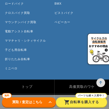
ロードバイク
BMX
クロスバイク買取
ピストバイク
マウンテンバイク買取
ベビーカー
電動アシスト自転車
ママチャリ・シティサイクル
子ども用自転車
折りたたみ自転車
ミニベロ
トップ
高価買取のワケ
無料
パーツも続々入荷中！
買取方法
買取カテゴリー
keyboard_arrow_down
shopping_cart
買取 / 査定はこちら
自転車を購入する