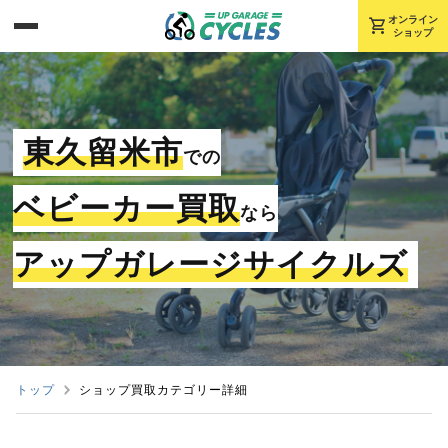
shopping_cart
オンライン
ショップ
東久留米市
での
ベビーカー買取
なら
アップガレージサイクルズ
トップ
ショップ買取カテゴリー詳細