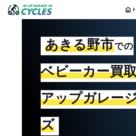
home
あきる野市
での
ベビーカー買
アップガレー
ズ