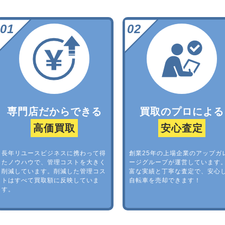
専門店だからできる
買取のプロによる
高価買取
安心査定
長年リユースビジネスに携わって得
創業25年の上場企業のアップガ
たノウハウで、管理コストを大きく
ージグループが運営しています
削減しています。削減した管理コス
富な実績と丁寧な査定で、安心
トはすべて買取額に反映していま
自転車を売却できます！
す。