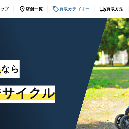
location_on
sell
local_shipping
トップ
店舗一覧
買取カテゴリー
買取方法
取
なら
ジサイクル