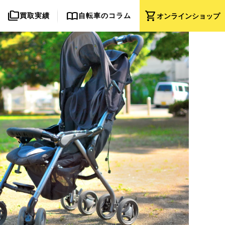
folder_copy
import_contacts
shopping_cart
買取実績
自転車のコラム
オンライン
ショップ