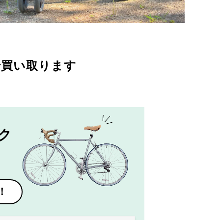
で買い取ります
ク
！