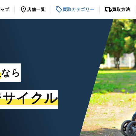
location_on
sell
local_shipping
トップ
店舗一覧
買取カテゴリー
買取方法
取
なら
ジサイクル