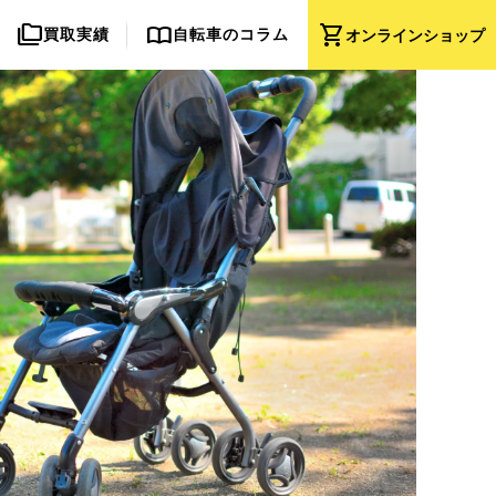
folder_copy
import_contacts
shopping_cart
買取実績
自転車のコラム
オンライン
ショップ