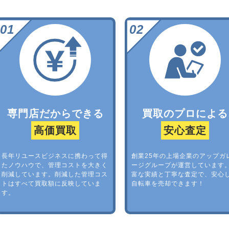
専門店だからできる
買取のプロによる
高価買取
安心査定
長年リユースビジネスに携わって得
創業25年の上場企業のアップガ
たノウハウで、管理コストを大きく
ージグループが運営しています
削減しています。削減した管理コス
富な実績と丁寧な査定で、安心
トはすべて買取額に反映していま
自転車を売却できます！
す。