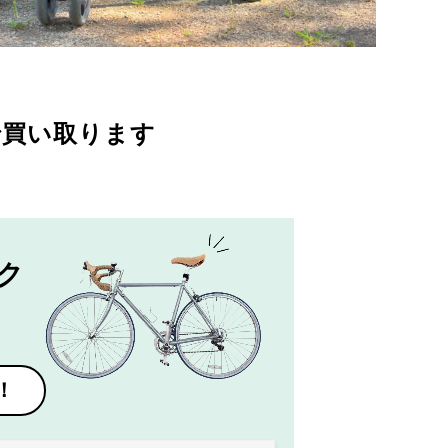
で買い取ります
ク
！