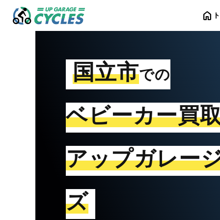
home
国立市
での
ベビーカー買
アップガレー
ズ