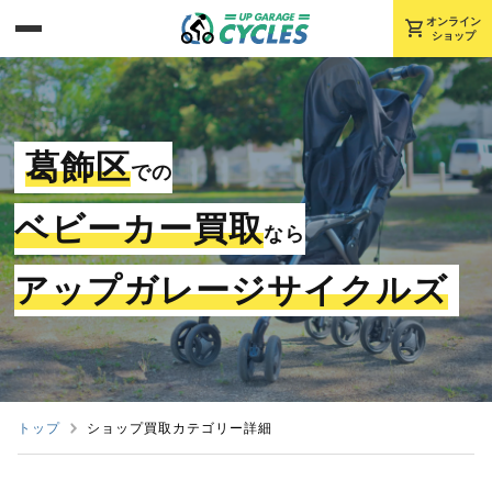
shopping_cart
オンライン
ショップ
葛飾区
での
ベビーカー買取
なら
アップガレージサイクルズ
トップ
ショップ買取カテゴリー詳細