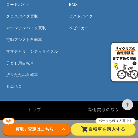
ロードバイク
BMX
クロスバイク買取
ピストバイク
マウンテンバイク買取
ベビーカー
電動アシスト自転車
ママチャリ・シティサイクル
子ども用自転車
折りたたみ自転車
ミニベロ
トップ
高価買取のワケ
無料
パーツも続々入荷中！
買取方法
買取カテゴリー
keyboard_arrow_down
shopping_cart
買取 / 査定はこちら
自転車を購入する