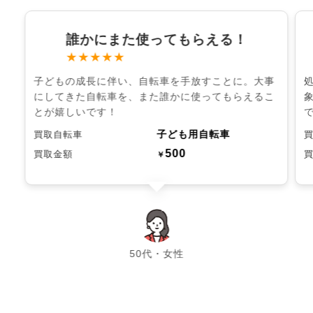
誰かにまた使ってもらえる！
★★★★★
子どもの成長に伴い、自転車を手放すことに。大事
にしてきた自転車を、また誰かに使ってもらえるこ
とが嬉しいです！
子ども用自転車
買取自転車
500
買取金額
￥
chevron_left
chevron_right
50代・女性