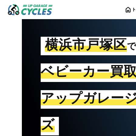
home
横浜市戸塚区
ベビーカー買
アップガレー
ズ