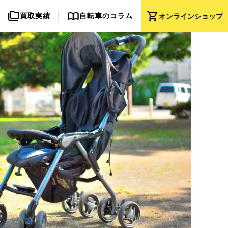
folder_copy
import_contacts
shopping_cart
買取実績
自転車のコラム
オンライン
ショップ