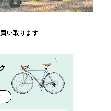
で買い取ります
ク
！