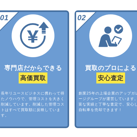
専門店だからできる
買取のプロによる
高価買取
安心査定
長年リユースビジネスに携わって得
創業25年の上場企業のアップガ
たノウハウで、管理コストを大きく
ージグループが運営しています
削減しています。削減した管理コス
富な実績と丁寧な査定で、安心
トはすべて買取額に反映していま
自転車を売却できます！
す。