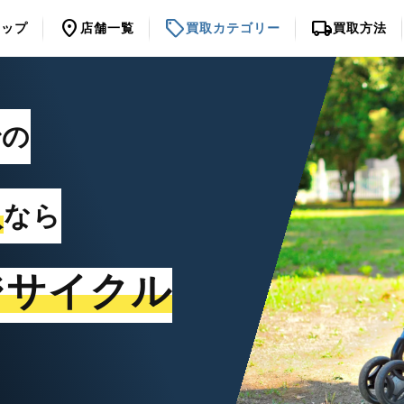
location_on
sell
local_shipping
トップ
店舗一覧
買取カテゴリー
買取方法
での
取
なら
ジサイクル