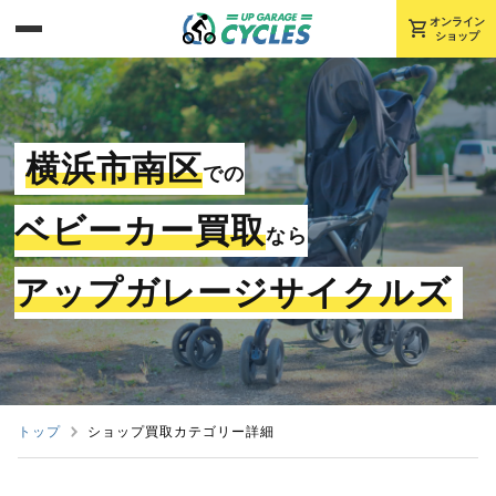
shopping_cart
オンライン
ショップ
横浜市南区
での
ベビーカー買取
なら
アップガレージサイクルズ
トップ
ショップ買取カテゴリー詳細