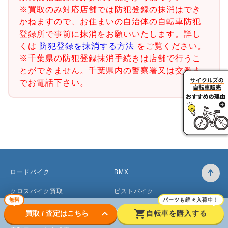
※買取のみ対応店舗では防犯登録の抹消はでき
かねますので、お住まいの自治体の自転車防犯
登録所で事前に抹消をお願いいたします。詳し
くは
防犯登録を抹消する方法
をご覧ください。
※千葉県の防犯登録抹消手続きは店舗で行うこ
とができません。千葉県内の警察署又は交番ま
でお電話下さい。
ロードバイク
BMX
クロスバイク買取
ピストバイク
無料
パーツも続々入荷中！
マウンテンバイク買取
ベビーカー
keyboard_arrow_down
shopping_cart
買取 / 査定はこちら
自転車を購入する