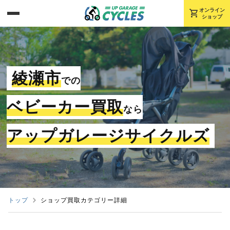
shopping_cart
オンライン
ショップ
綾瀬市
での
ベビーカー買取
なら
アップガレージサイクルズ
トップ
ショップ買取カテゴリー詳細