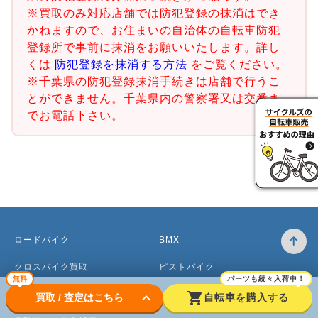
※買取のみ対応店舗では防犯登録の抹消はでき
かねますので、お住まいの自治体の自転車防犯
登録所で事前に抹消をお願いいたします。詳し
くは
防犯登録を抹消する方法
をご覧ください。
※千葉県の防犯登録抹消手続きは店舗で行うこ
とができません。千葉県内の警察署又は交番ま
でお電話下さい。
ロードバイク
BMX
クロスバイク買取
ピストバイク
無料
パーツも続々入荷中！
マウンテンバイク買取
ベビーカー
keyboard_arrow_down
shopping_cart
買取 / 査定はこちら
自転車を購入する