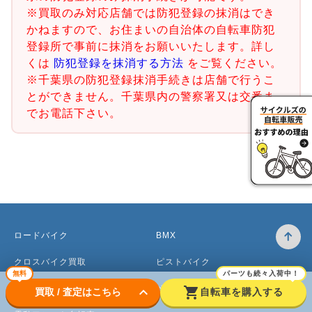
※買取のみ対応店舗では防犯登録の抹消はでき
かねますので、お住まいの自治体の自転車防犯
登録所で事前に抹消をお願いいたします。詳し
くは
防犯登録を抹消する方法
をご覧ください。
※千葉県の防犯登録抹消手続きは店舗で行うこ
とができません。千葉県内の警察署又は交番ま
でお電話下さい。
ロードバイク
BMX
クロスバイク買取
ピストバイク
無料
パーツも続々入荷中！
マウンテンバイク買取
ベビーカー
keyboard_arrow_down
shopping_cart
買取 / 査定はこちら
自転車を購入する