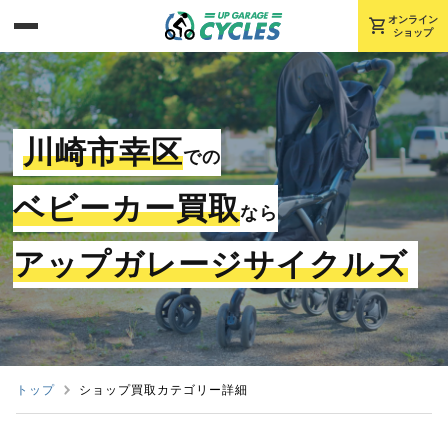
shopping_cart
オンライン
ショップ
川崎市幸区
での
ベビーカー買取
なら
アップガレージサイクルズ
トップ
ショップ買取カテゴリー詳細