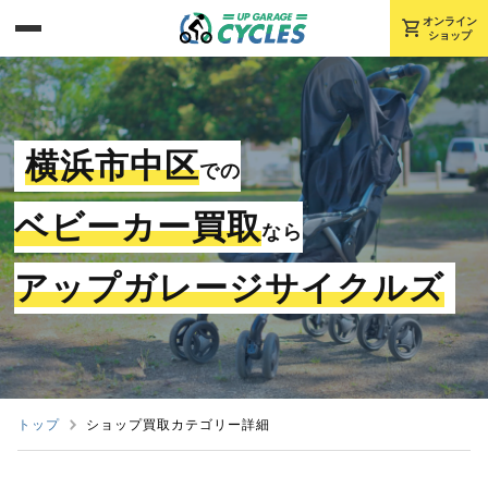
shopping_cart
オンライン
ショップ
横浜市中区
での
ベビーカー買取
なら
アップガレージサイクルズ
トップ
ショップ買取カテゴリー詳細