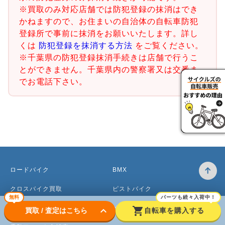
※買取のみ対応店舗では防犯登録の抹消はでき
かねますので、お住まいの自治体の自転車防犯
登録所で事前に抹消をお願いいたします。詳し
くは
防犯登録を抹消する方法
をご覧ください。
※千葉県の防犯登録抹消手続きは店舗で行うこ
とができません。千葉県内の警察署又は交番ま
でお電話下さい。
ロードバイク
BMX
クロスバイク買取
ピストバイク
無料
パーツも続々入荷中！
マウンテンバイク買取
ベビーカー
keyboard_arrow_down
shopping_cart
買取 / 査定はこちら
自転車を購入する