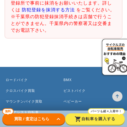
登録所で事前に抹消をお願いいたします。詳し
くは
防犯登録を抹消する方法
をご覧ください。
※千葉県の防犯登録抹消手続きは店舗で行うこ
とができません。千葉県内の警察署又は交番ま
でお電話下さい。
ロードバイク
BMX
クロスバイク買取
ピストバイク
マウンテンバイク買取
ベビーカー
無料
パーツも続々入荷中！
電動アシスト自転車
keyboard_arrow_down
shopping_cart
買取 / 査定はこちら
自転車を購入する
ママチャリ・シティサイクル