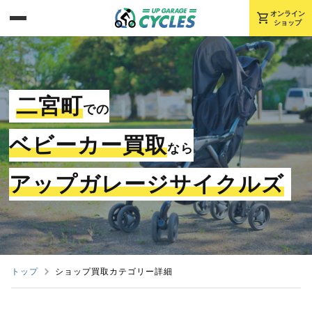
shopping_cart
オンライン
ショップ
二宮町
での
ベビーカー買取
なら
アップガレージサイクルズ
トップ
ショップ買取カテゴリー詳細