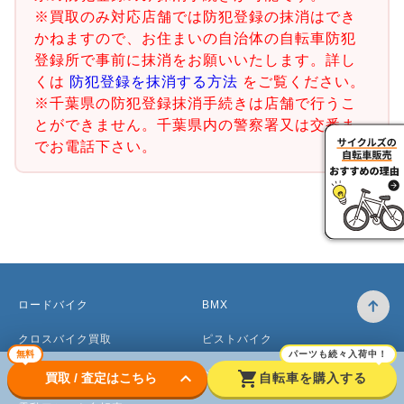
※買取のみ対応店舗では防犯登録の抹消はでき
かねますので、お住まいの自治体の自転車防犯
登録所で事前に抹消をお願いいたします。詳し
くは
防犯登録を抹消する方法
をご覧ください。
※千葉県の防犯登録抹消手続きは店舗で行うこ
とができません。千葉県内の警察署又は交番ま
でお電話下さい。
ロードバイク
BMX
クロスバイク買取
ピストバイク
無料
パーツも続々入荷中！
マウンテンバイク買取
ベビーカー
keyboard_arrow_down
shopping_cart
買取 / 査定はこちら
自転車を購入する