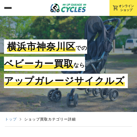
shopping_cart
オンライン
ショップ
横浜市神奈川区
での
ベビーカー買取
なら
アップガレージサイクルズ
トップ
ショップ買取カテゴリー詳細