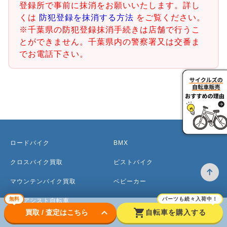
登録所で事前に抹消をお願いいたします。詳し
くは
防犯登録を抹消する方法
をご覧ください。
※千葉県の防犯登録抹消手続きは店舗で行うこ
とができません。千葉県内の警察署又は交番ま
でお電話下さい。
ロードバイク
BMX
クロスバイク買取
ピストバイク
マウンテンバイク買取
ベビーカー
無料
パーツも続々入荷中！
電動アシスト自転車
keyboard_arrow_down
shopping_cart
買取 / 査定はこちら
自転車を購入する
ママチャリ・シティサイクル