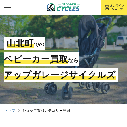
shopping_cart
オンライン
ショップ
山北町
での
ベビーカー買取
なら
アップガレージサイクルズ
トップ
ショップ買取カテゴリー詳細