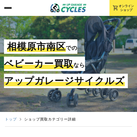
shopping_cart
オンライン
ショップ
相模原市南区
での
ベビーカー買取
なら
アップガレージサイクルズ
トップ
ショップ買取カテゴリー詳細