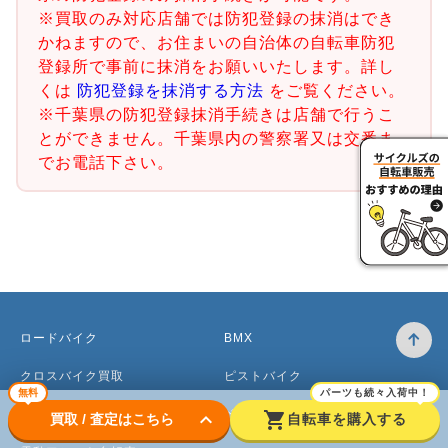
※買取のみ対応店舗では防犯登録の抹消はでき
かねますので、お住まいの自治体の自転車防犯
登録所で事前に抹消をお願いいたします。詳し
くは
防犯登録を抹消する方法
をご覧ください。
※千葉県の防犯登録抹消手続きは店舗で行うこ
とができません。千葉県内の警察署又は交番ま
でお電話下さい。
ロードバイク
BMX
クロスバイク買取
ピストバイク
無料
パーツも続々入荷中！
マウンテンバイク買取
ベビーカー
keyboard_arrow_down
shopping_cart
買取 / 査定はこちら
自転車を購入する