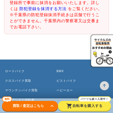
登録所で事前に抹消をお願いいたします。詳し
くは
防犯登録を抹消する方法
をご覧ください。
※千葉県の防犯登録抹消手続きは店舗で行うこ
とができません。千葉県内の警察署又は交番ま
でお電話下さい。
ロードバイク
BMX
クロスバイク買取
ピストバイク
マウンテンバイク買取
ベビーカー
無料
パーツも続々入荷中！
電動アシスト自転車
keyboard_arrow_down
shopping_cart
買取 / 査定はこちら
自転車を購入する
ママチャリ・シティサイクル