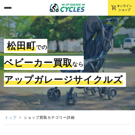
shopping_cart
オンライン
ショップ
松田町
での
ベビーカー買取
なら
アップガレージサイクルズ
トップ
ショップ買取カテゴリー詳細