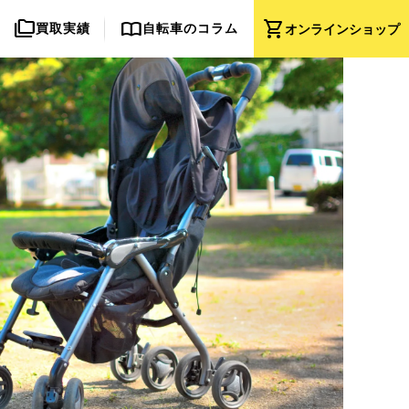
folder_copy
import_contacts
shopping_cart
買取実績
自転車のコラム
オンライン
ショップ