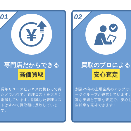
専門店だからできる
買取のプロによる
高価買取
安心査定
長年リユースビジネスに携わって得
創業25年の上場企業のアップガ
たノウハウで、管理コストを大きく
ージグループが運営しています
削減しています。削減した管理コス
富な実績と丁寧な査定で、安心
トはすべて買取額に反映していま
自転車を売却できます！
す。