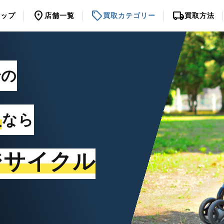
location_on
sell
local_shipping
トップ
店舗一覧
買取カテゴリー
買取方法
での
取
なら
ジサイクル