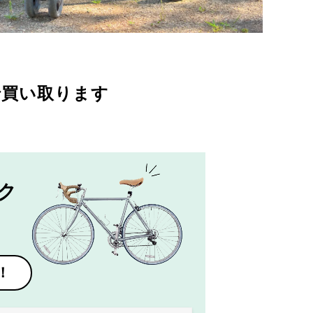
で買い取ります
ク
！