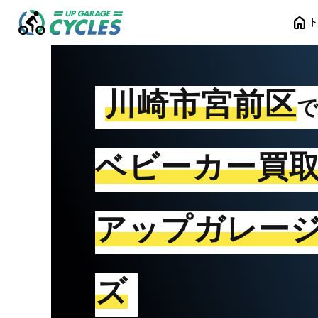
home
川崎市宮前区
ベビーカー買
アップガレー
ズ