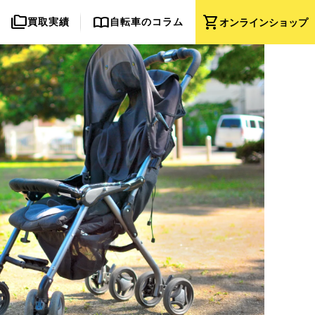
folder_copy
import_contacts
shopping_cart
買取実績
自転車のコラム
オンライン
ショップ