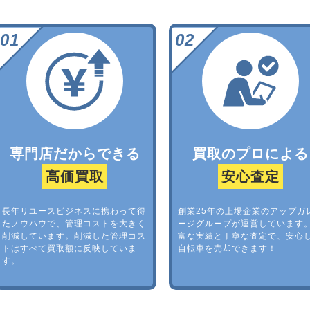
専門店だからできる
買取のプロによる
高価買取
安心査定
長年リユースビジネスに携わって得
創業25年の上場企業のアップガ
たノウハウで、管理コストを大きく
ージグループが運営しています
削減しています。削減した管理コス
富な実績と丁寧な査定で、安心
トはすべて買取額に反映していま
自転車を売却できます！
す。