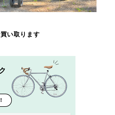
で買い取ります
ク
！