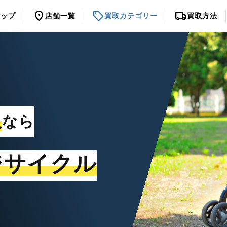
location_on
sell
local_shipping
トップ
店舗一覧
買取カテゴリー
買取方法
取
なら
ジサイクル