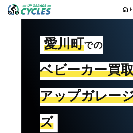
home
愛川町
での
ベビーカー買
アップガレー
ズ