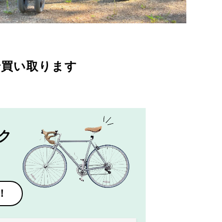
で買い取ります
ク
！