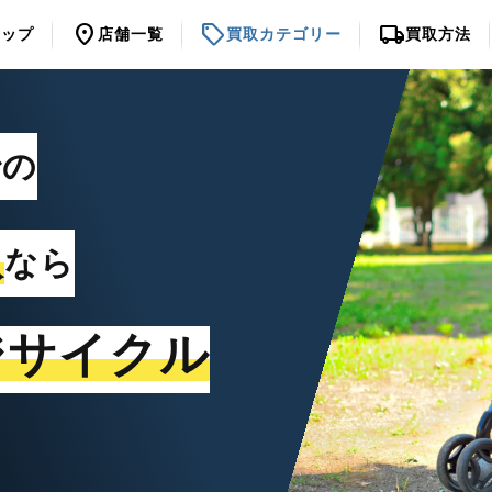
location_on
sell
local_shipping
トップ
店舗一覧
買取カテゴリー
買取方法
での
取
なら
ジサイクル