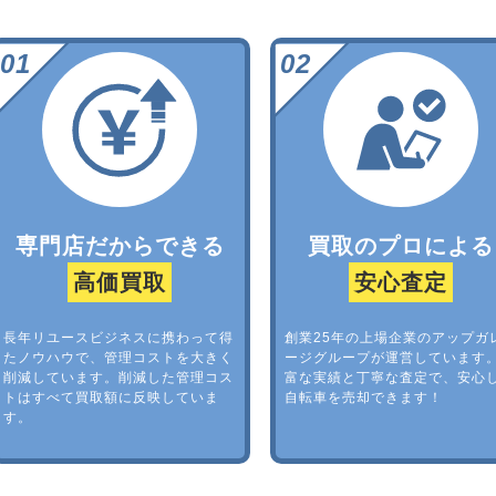
専門店だからできる
買取のプロによる
高価買取
安心査定
長年リユースビジネスに携わって得
創業25年の上場企業のアップガ
たノウハウで、管理コストを大きく
ージグループが運営しています
削減しています。削減した管理コス
富な実績と丁寧な査定で、安心
トはすべて買取額に反映していま
自転車を売却できます！
す。