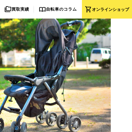
folder_copy
import_contacts
shopping_cart
買取実績
自転車のコラム
オンライン
ショップ