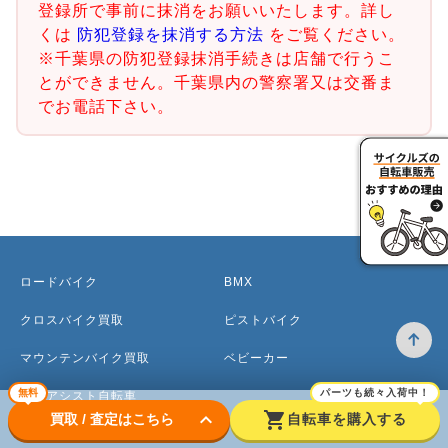
登録所で事前に抹消をお願いいたします。詳し
くは
防犯登録を抹消する方法
をご覧ください。
※千葉県の防犯登録抹消手続きは店舗で行うこ
とができません。千葉県内の警察署又は交番ま
でお電話下さい。
ロードバイク
BMX
クロスバイク買取
ピストバイク
マウンテンバイク買取
ベビーカー
無料
パーツも続々入荷中！
電動アシスト自転車
keyboard_arrow_down
shopping_cart
買取 / 査定はこちら
自転車を購入する
ママチャリ・シティサイクル