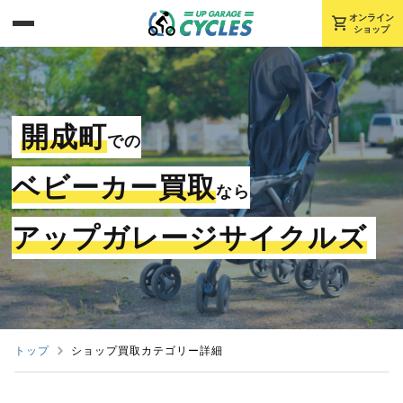
shopping_cart
オンライン
ショップ
開成町
での
ベビーカー買取
なら
アップガレージサイクルズ
トップ
ショップ買取カテゴリー詳細