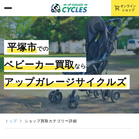
shopping_cart
オンライン
ショップ
平塚市
での
ベビーカー買取
なら
アップガレージサイクルズ
トップ
ショップ買取カテゴリー詳細