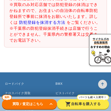
※買取のみ対応店舗では防犯登録の抹消はでき
かねますので、お住まいの自治体の自転車防犯
登録所で事前に抹消をお願いいたします。詳し
くは
防犯登録を抹消する方法
をご覧ください。
※千葉県の防犯登録抹消手続きは店舗で行うこ
とができません。千葉県内の警察署又は交番ま
でお電話下さい。
ロードバイク
BMX
クロスバイク買取
ピストバイク
無料
パーツも続々入荷中！
マウンテンバイク買取
ベビーカー
keyboard_arrow_down
shopping_cart
買取 / 査定はこちら
自転車を購入する