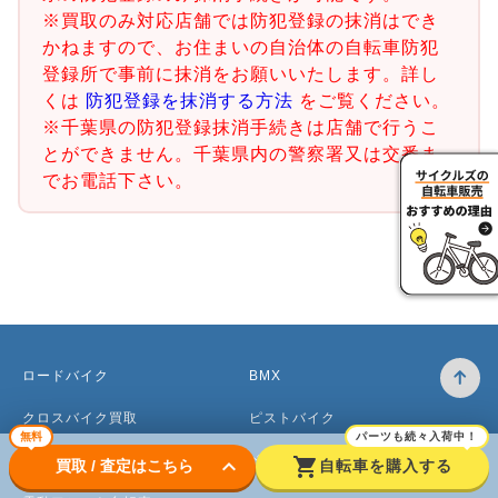
※買取のみ対応店舗では防犯登録の抹消はでき
かねますので、お住まいの自治体の自転車防犯
登録所で事前に抹消をお願いいたします。詳し
くは
防犯登録を抹消する方法
をご覧ください。
※千葉県の防犯登録抹消手続きは店舗で行うこ
とができません。千葉県内の警察署又は交番ま
でお電話下さい。
ロードバイク
BMX
クロスバイク買取
ピストバイク
無料
パーツも続々入荷中！
マウンテンバイク買取
ベビーカー
keyboard_arrow_down
shopping_cart
買取 / 査定はこちら
自転車を購入する