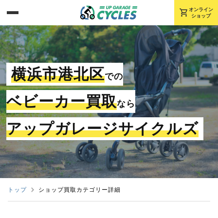
shopping_cart
オンライン
ショップ
横浜市港北区
での
ベビーカー買取
なら
アップガレージサイクルズ
トップ
ショップ買取カテゴリー詳細