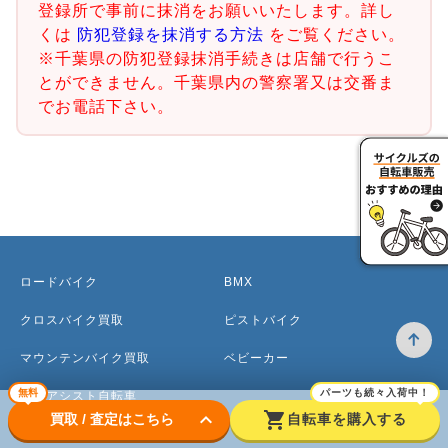
登録所で事前に抹消をお願いいたします。詳し
くは
防犯登録を抹消する方法
をご覧ください。
※千葉県の防犯登録抹消手続きは店舗で行うこ
とができません。千葉県内の警察署又は交番ま
でお電話下さい。
ロードバイク
BMX
クロスバイク買取
ピストバイク
マウンテンバイク買取
ベビーカー
無料
パーツも続々入荷中！
電動アシスト自転車
keyboard_arrow_down
shopping_cart
買取 / 査定はこちら
自転車を購入する
ママチャリ・シティサイクル