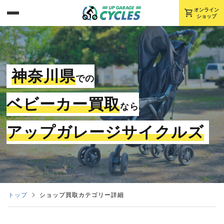
shopping_cart
オンライン
ショップ
神奈川県
での
ベビーカー買取
なら
アップガレージサイクルズ
トップ
ショップ買取カテゴリー詳細