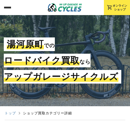
shopping_cart
オンライン
ショップ
湯河原町
での
ロードバイク買取
なら
アップガレージサイクルズ
トップ
ショップ買取カテゴリー詳細