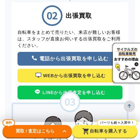
出張買取
自転車をまとめて売りたい、来店が難しいお客様
は、スタッフが直接お伺いする出張買取をご利用
ください。
電話から出張買取を申し込む
WEBから出張買取を申し込む
LINEから出張査定を申し込む
無料
パーツも続々入荷中！
keyboard_arrow_down
shopping_cart
買取 / 査定はこちら
自転車を購入する