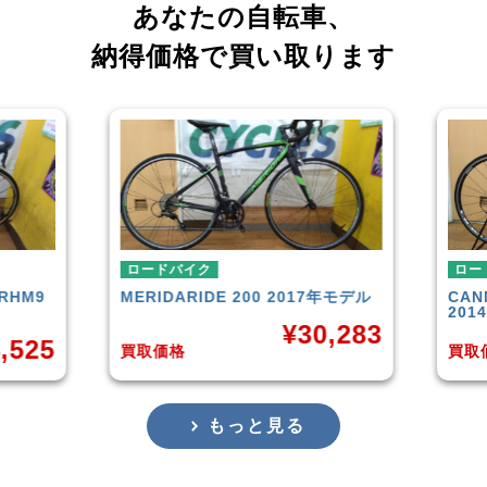
あなたの自転車、
納得価格で買い取ります
ロードバイク
ロード
HM9
MERIDA
RIDE 200 2017年モデル
CANN
201
¥
30,283
,525
買取価格
買取価
もっと見る