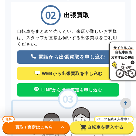
出張買取
自転車をまとめて売りたい、来店が難しいお客様
は、スタッフが直接お伺いする出張買取をご利用
ください。
電話から出張買取を申し込む
WEBから出張買取を申し込む
LINEから出張査定を申し込む
無料
パーツも続々入荷中！
keyboard_arrow_down
shopping_cart
買取 / 査定はこちら
自転車を購入する