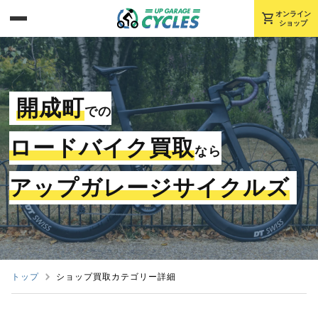
shopping_cart
オンライン
ショップ
開成町
での
ロードバイク買取
なら
アップガレージサイクルズ
トップ
ショップ買取カテゴリー詳細