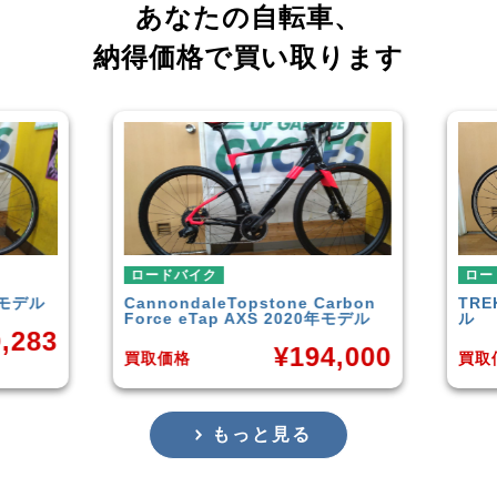
あなたの自転車、
納得価格で買い取ります
ロードバイク
ロー
年モデル
Cannondale
Topstone Carbon
TRE
Force eTap AXS 2020年モデル
ル
,283
¥
194,000
買取価格
買取
もっと見る