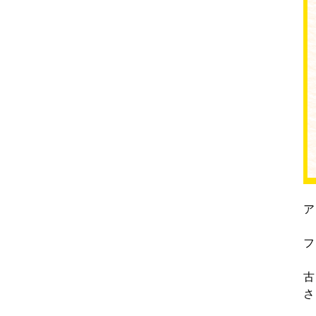
ア
フ
古
さ