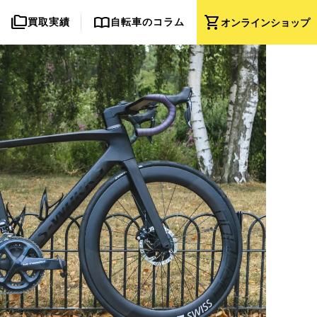
folder_copy
import_contacts
shopping_cart
買取実績
自転車のコラム
オンライン
ショップ