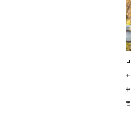
ロ
モ
中
意