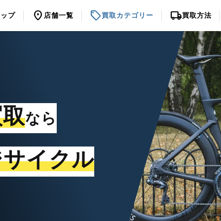
location_on
sell
local_shipping
トップ
店舗一覧
買取カテゴリー
買取方法
買取
なら
ジサイクル