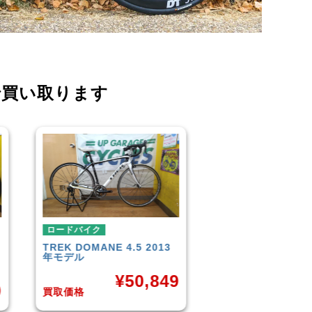
で買い取ります
ロードバイク
ロードバイク
TREK
DOMANE 4.5 2013
SCOTT
AFD PRO
年モデル
¥
3
¥
50,849
0
買取価格
買取価格