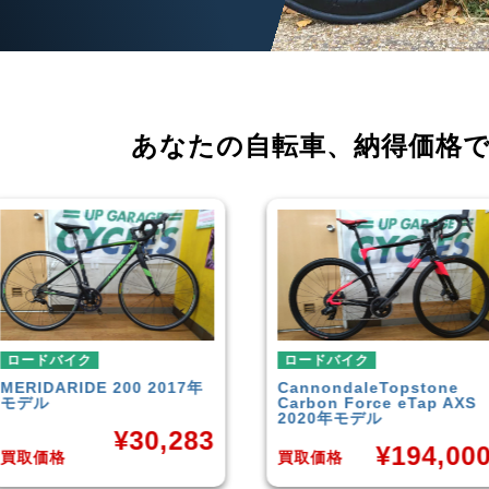
あなたの自転車、
納得価格
ロードバイク
ロードバイク
MERIDA
RIDE 200 2017年
Cannondale
Topstone
モデル
Carbon Force eTap AXS
2020年モデル
¥
30,283
¥
194,00
買取価格
買取価格