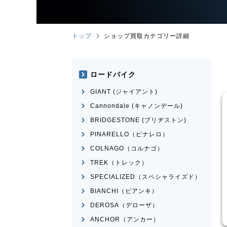
トップ
ショップ買取カテゴリー詳細
ロードバイク
GIANT (ジャイアント)
Cannondale (キャノンデール)
BRIDGESTONE (ブリヂストン)
PINARELLO（ピナレロ）
COLNAGO（コルナゴ）
TREK（トレック）
イク
ロードバイク
SPECIALIZED（スペシャライズド）
MEXICO
BRIDGESTONE
ANCHOR
RHM9 2011年頃モデル
BIANCHI（ビアンキ）
¥
14,570
¥
84,525
DEROSA（デローザ）
買取価格
ANCHOR（アンカー）