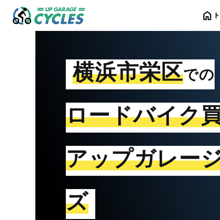
home
横浜市栄区
での
ロードバイク
アップガレー
ズ