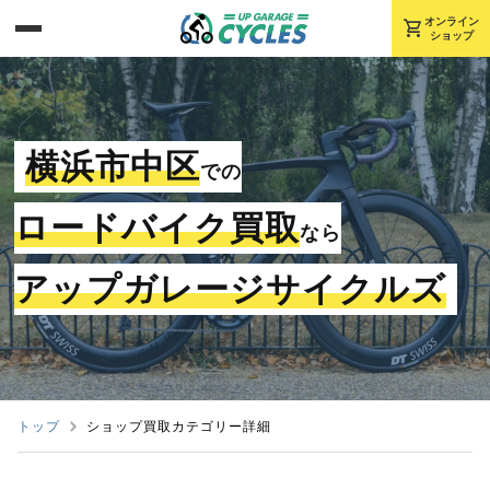
shopping_cart
オンライン
ショップ
横浜市中区
での
ロードバイク買取
なら
アップガレージサイクルズ
トップ
ショップ買取カテゴリー詳細