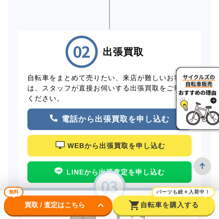
出張買取
自転車をまとめて売りたい、来店が難しいお客様
は、スタッフが直接お伺いする出張買取をご利用
ください。
電話から出張買取を申し込む
WEBから出張買取を申し込む
LINEから出張査定を申し込む
無料
パーツも続々入荷中！
keyboard_arrow_down
shopping_cart
買取 / 査定はこちら
自転車を購入する