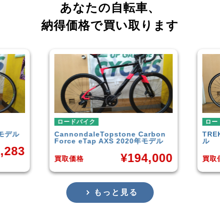
あなたの自転車、
納得価格で買い取ります
ロードバイク
ロードバ
デル
Cannondale
Topstone Carbon
TREK
D
Force eTap AXS 2020年モデル
ル
83
¥
194,000
買取価格
買取価格
もっと見る