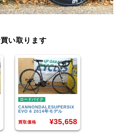
で買い取ります
ロードバイク
ロードバイク
IX
TREK
DOMANE 4.5 2013
SCOTT
AFD PR
年モデル
58
¥
50,849
買取価格
買取価格