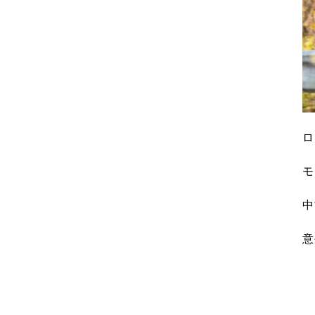
ロ
モ
中
意