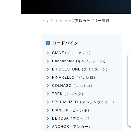
トップ
ショップ買取カテゴリー詳細
ロードバイク
GIANT (ジャイアント)
Cannondale (キャノンデール)
BRIDGESTONE (ブリヂストン)
PINARELLO（ピナレロ）
COLNAGO（コルナゴ）
TREK（トレック）
ドバイク
ロードバイク
SPECIALIZED（スペシャライズド）
UE
MEXICO
BRIDGESTONE
ANCHOR
RHM9 2011年頃モデル
BIANCHI（ビアンキ）
¥
14,570
¥
84,525
価格
買取価格
DEROSA（デローザ）
ANCHOR（アンカー）