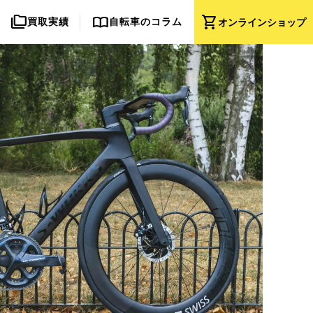
folder_copy
import_contacts
shopping_cart
買取実績
自転車のコラム
オンライン
ショップ