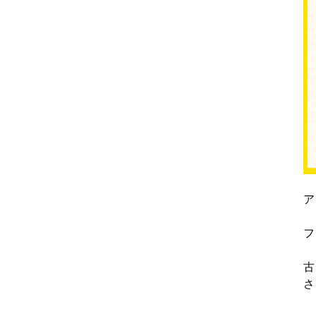
ア
フ
古
さ