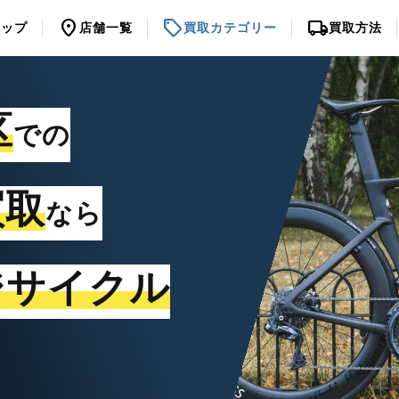
location_on
sell
local_shipping
トップ
店舗一覧
買取カテゴリー
買取方法
区
での
買取
なら
ジサイクル