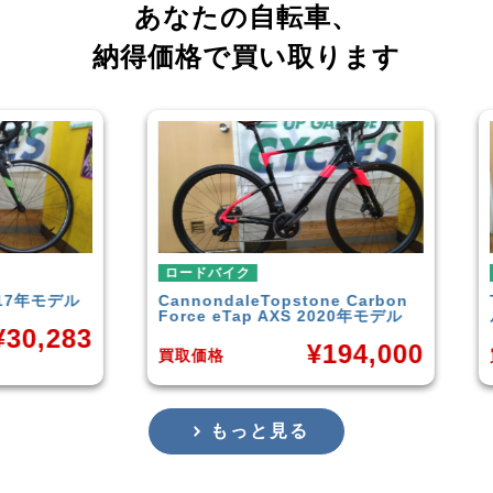
あなたの自転車、
納得価格で買い取ります
ロードバイク
ロー
年モデル
Cannondale
Topstone Carbon
TRE
Force eTap AXS 2020年モデル
ル
,283
¥
194,000
買取価格
買取
もっと見る