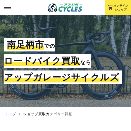
shopping_cart
オンライン
ショップ
南足柄市
での
ロードバイク買取
なら
アップガレージサイクルズ
トップ
ショップ買取カテゴリー詳細