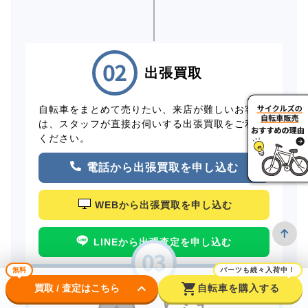
出張買取
自転車をまとめて売りたい、来店が難しいお客様
は、スタッフが直接お伺いする出張買取をご利用
ください。
電話から出張買取を申し込む
WEBから出張買取を申し込む
LINEから出張査定を申し込む
無料
パーツも続々入荷中！
keyboard_arrow_down
shopping_cart
買取 / 査定はこちら
自転車を購入する