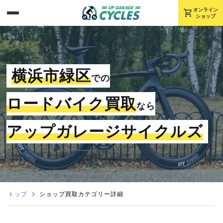
shopping_cart
オンライン
ショップ
横浜市緑区
での
ロードバイク買取
なら
アップガレージサイクルズ
トップ
ショップ買取カテゴリー詳細