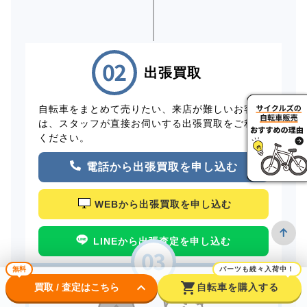
出張買取
自転車をまとめて売りたい、来店が難しいお客様
は、スタッフが直接お伺いする出張買取をご利用
ください。
電話から出張買取を申し込む
WEBから出張買取を申し込む
LINEから出張査定を申し込む
無料
パーツも続々入荷中！
keyboard_arrow_down
shopping_cart
買取 / 査定はこちら
自転車を購入する