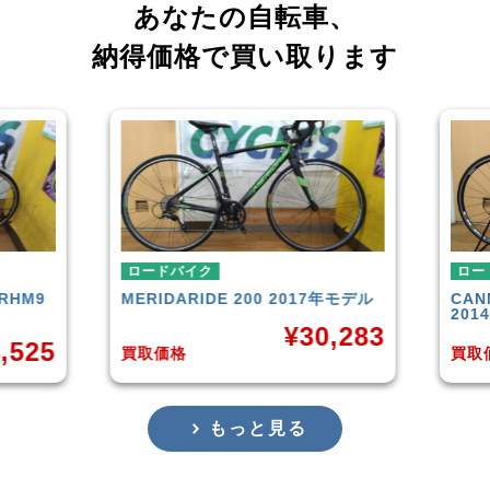
あなたの自転車、
納得価格で買い取ります
ロードバイク
ロードバ
M9
MERIDA
RIDE 200 2017年モデル
CANNO
2014年
¥
30,283
25
買取価格
買取価格
もっと見る