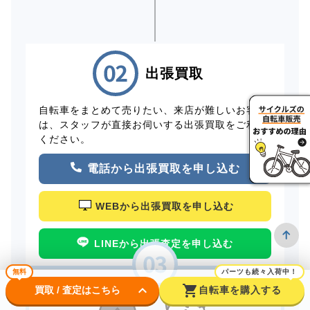
出張買取
自転車をまとめて売りたい、来店が難しいお客様
は、スタッフが直接お伺いする出張買取をご利用
ください。
電話から出張買取を申し込む
WEBから出張買取を申し込む
LINEから出張査定を申し込む
無料
パーツも続々入荷中！
keyboard_arrow_down
shopping_cart
買取 / 査定はこちら
自転車を購入する