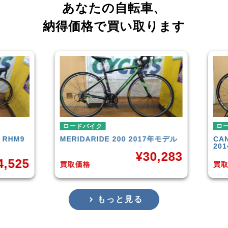
あなたの自転車、
納得価格で買い取ります
ロードバイク
ロード
HM9
MERIDA
RIDE 200 2017年モデル
CANNO
2014
¥
30,283
525
買取価格
買取価
もっと見る