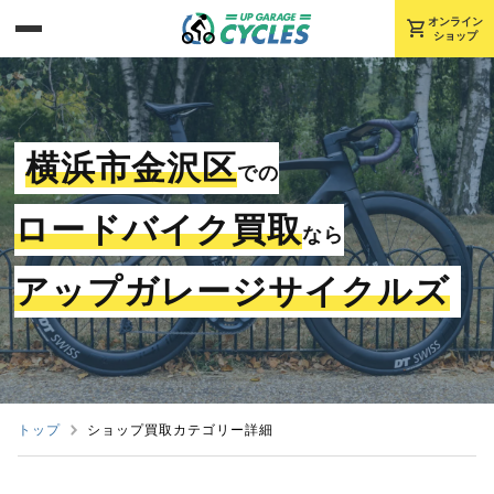
shopping_cart
オンライン
ショップ
横浜市金沢区
での
ロードバイク買取
なら
アップガレージサイクルズ
トップ
ショップ買取カテゴリー詳細