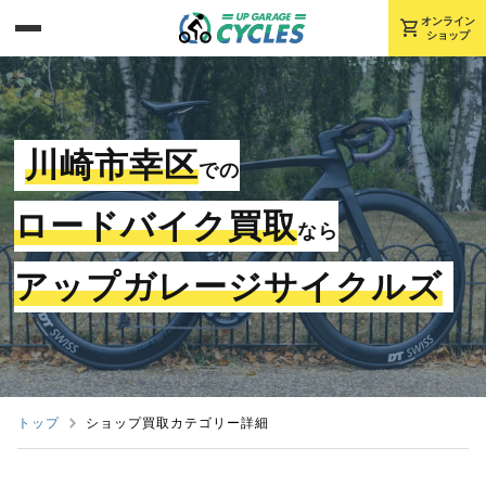
shopping_cart
オンライン
ショップ
川崎市幸区
での
ロードバイク買取
なら
アップガレージサイクルズ
トップ
ショップ買取カテゴリー詳細