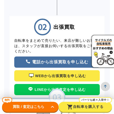
出張買取
自転車をまとめて売りたい、来店が難しいお客様
は、スタッフが直接お伺いする出張買取をご利用
ください。
電話から出張買取を申し込む
WEBから出張買取を申し込む
LINEから出張査定を申し込む
無料
パーツも続々入荷中！
keyboard_arrow_down
shopping_cart
買取 / 査定はこちら
自転車を購入する