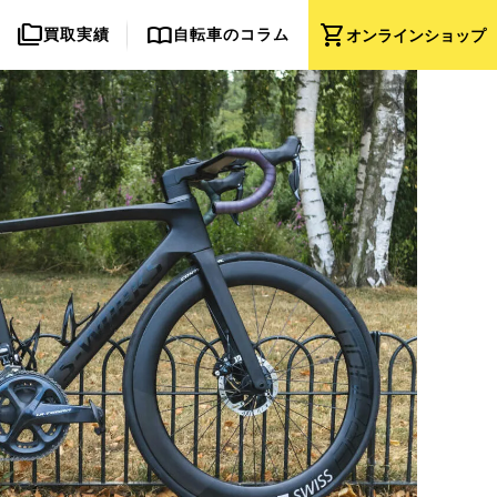
folder_copy
import_contacts
shopping_cart
買取実績
自転車のコラム
オンライン
ショップ