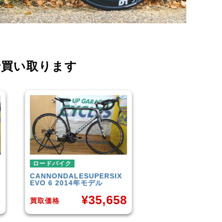
で買い取ります
ロードバイク
ロードバイク
TREK
DOMANE 4.5 2013
SCOTT
AFD PRO
年モデル
¥
8
¥
50,849
買取価格
買取価格