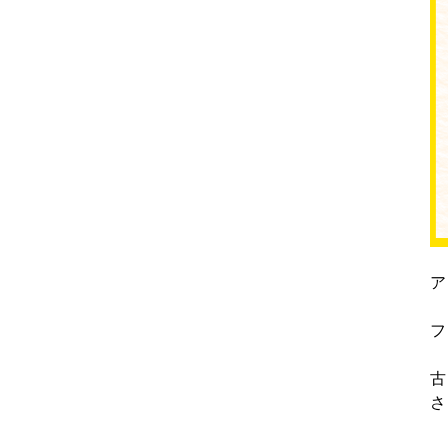
ア
フ
古
さ