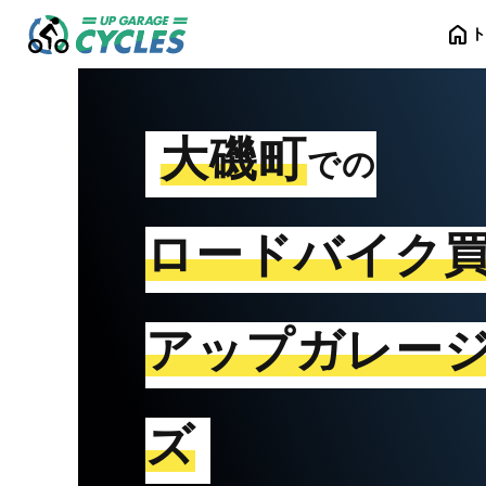
home
大磯町
での
ロードバイク
アップガレー
ズ