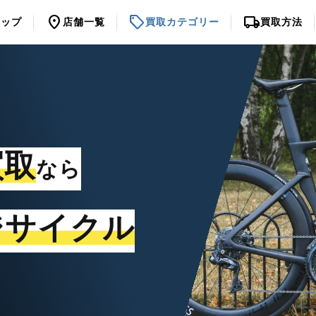
location_on
sell
local_shipping
トップ
店舗一覧
買取カテゴリー
買取方法
買取
なら
ジサイクル