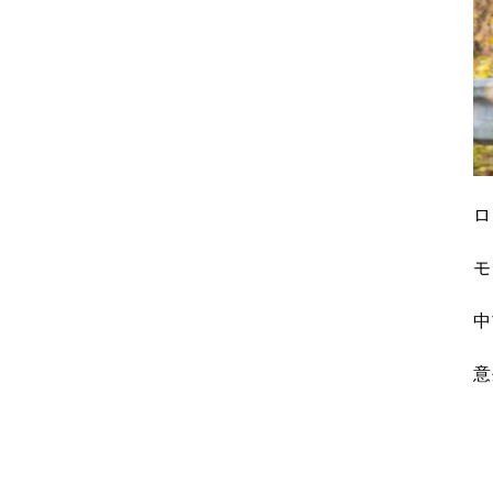
ロ
モ
中
意