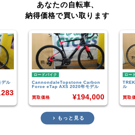
あなたの自転車、
納得価格で買い取ります
ロードバイク
one Carbon
TREK
DOMANE 4.5 2013年モデ
 2020年モデル
ル
¥
194,000
¥
50,849
買取価格
もっと見る