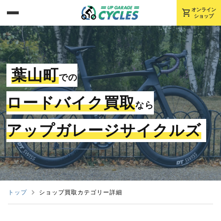
shopping_cart
オンライン
ショップ
葉山町
での
ロードバイク買取
なら
アップガレージサイクルズ
トップ
ショップ買取カテゴリー詳細