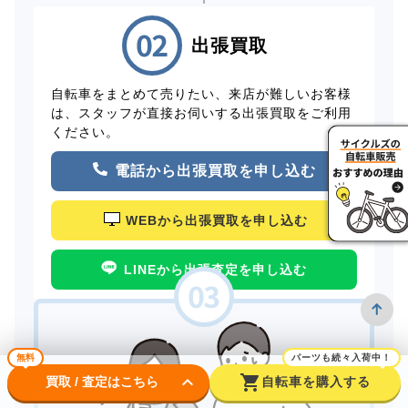
出張買取
自転車をまとめて売りたい、来店が難しいお客様
は、スタッフが直接お伺いする出張買取をご利用
ください。
電話から出張買取を申し込む
WEBから出張買取を申し込む
LINEから出張査定を申し込む
無料
パーツも続々入荷中！
keyboard_arrow_down
shopping_cart
買取 / 査定はこちら
自転車を購入する