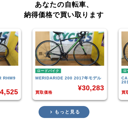
あなたの自転車、
納得価格で買い取ります
ロードバイク
ロー
RHM9
MERIDA
RIDE 200 2017年モデル
CAN
201
¥
30,283
,525
買取価格
買取
もっと見る