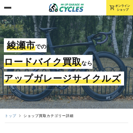
shopping_cart
オンライン
ショップ
綾瀬市
での
ロードバイク買取
なら
アップガレージサイクルズ
トップ
ショップ買取カテゴリー詳細