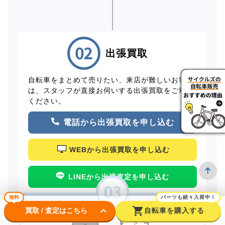
出張買取
自転車をまとめて売りたい、来店が難しいお客様
は、スタッフが直接お伺いする出張買取をご利用
ください。
電話から出張買取を申し込む
WEBから出張買取を申し込む
LINEから出張査定を申し込む
無料
パーツも続々入荷中！
keyboard_arrow_down
shopping_cart
買取 / 査定はこちら
自転車を購入する