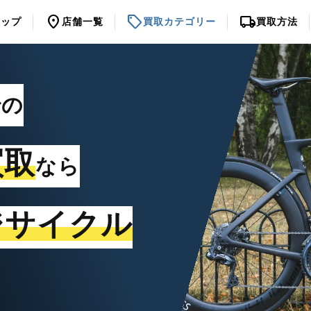
location_on
sell
local_shipping
トップ
店舗一覧
買取カテゴリー
買取方法
での
買取
なら
ジサイクル