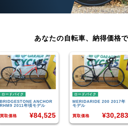
あなたの自転車、
納得価格
ロードバイク
ロードバイク
MERIDA
RIDE 200 2017年
CANNONDALE
SU
モデル
EVO 6 2014年モ
5
¥
30,283
¥
買取価格
買取価格