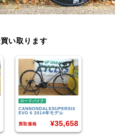
で買い取ります
ロードバイク
ロードバ
PERSIX
TREK
DOMANE 4.5 2013
SCOTT
A
デル
年モデル
35,658
¥
50,849
買取価格
買取価格