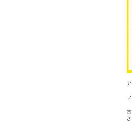
ア
フ
古
さ