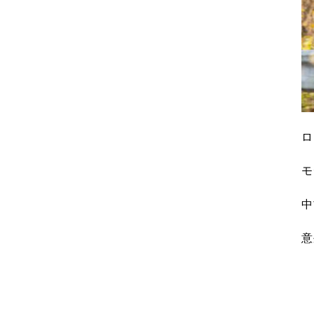
ロ
モ
中
意