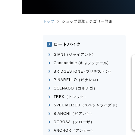
トップ
ショップ買取カテゴリー詳細
ロードバイク
GIANT (ジャイアント)
Cannondale (キャノンデール)
BRIDGESTONE (ブリヂストン)
PINARELLO（ピナレロ）
COLNAGO（コルナゴ）
TREK（トレック）
ロードバイク
ロードバイク
SPECIALIZED（スペシャライズド）
INOUE
MEXICO
BRIDGESTONE
ANCHOR
RHM9 2011年頃モデル
BIANCHI（ビアンキ）
¥
14,570
¥
84,52
買取価格
買取価格
DEROSA（デローザ）
ANCHOR（アンカー）