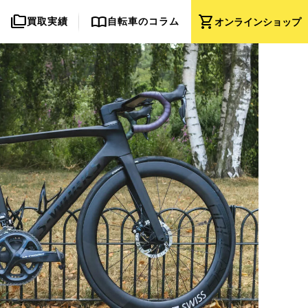
folder_copy
import_contacts
shopping_cart
買取実績
自転車のコラム
オンライン
ショップ