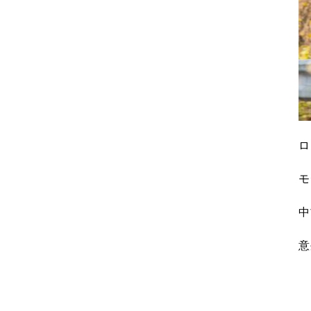
ロ
モ
中
意