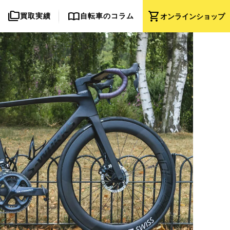
folder_copy
import_contacts
shopping_cart
買取実績
自転車のコラム
オンライン
ショップ