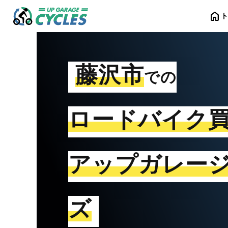
home
藤沢市
での
ロードバイク
アップガレー
ズ