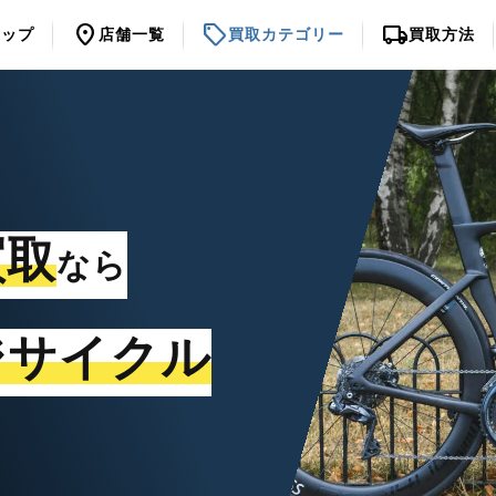
location_on
sell
local_shipping
トップ
店舗一覧
買取カテゴリー
買取方法
買取
なら
ジサイクル