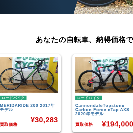
あなたの自転車、
納得価格
ロードバイク
ロードバイク
Cannondale
Topstone
TREK
DOMANE 4.5 2013
Carbon Force eTap AXS
年モデル
2020年モデル
¥
50,84
¥
194,000
買取価格
買取価格