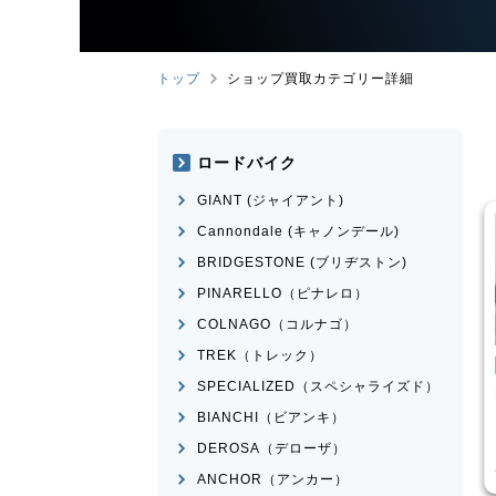
トップ
ショップ買取カテゴリー詳細
ロードバイク
GIANT (ジャイアント)
Cannondale (キャノンデール)
BRIDGESTONE (ブリヂストン)
PINARELLO（ピナレロ）
COLNAGO（コルナゴ）
TREK（トレック）
バイク
ロードバイク
SPECIALIZED（スペシャライズド）
ESTONE
ANCHOR
MERIDA
RIDE 200 2017年
2011年頃モデル
モデル
BIANCHI（ビアンキ）
¥
84,525
¥
30,283
DEROSA（デローザ）
格
買取価格
ANCHOR（アンカー）