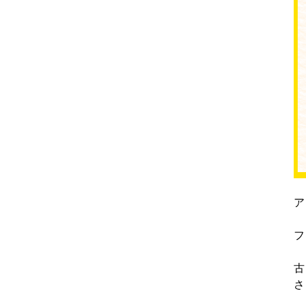
ア
フ
古
さ