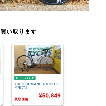
で買い取ります
ロードバイク
ロードバイク
SCOTT
AFD PRO
LOOK
586 SL
¥
31,382
¥
9
買取価格
買取価格