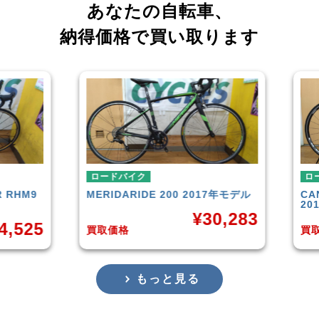
あなたの自転車、
納得価格で買い取ります
ロードバイク
ロー
RHM9
MERIDA
RIDE 200 2017年モデル
CAN
201
¥
30,283
,525
買取価格
買取
もっと見る