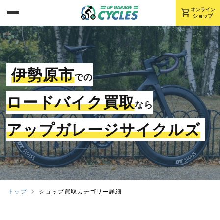
shopping_cart
オンライン
ショップ
伊勢原市
での
ロードバイク買取
なら
アップガレージサイクルズ
トップ
ショップ買取カテゴリー詳細