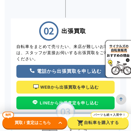
出張買取
自転車をまとめて売りたい、来店が難しいお客様
は、スタッフが直接お伺いする出張買取をご利用
ください。
電話から出張買取を申し込む
WEBから出張買取を申し込む
LINEから出張査定を申し込む
無料
パーツも続々入荷中！
keyboard_arrow_down
shopping_cart
買取 / 査定はこちら
自転車を購入する