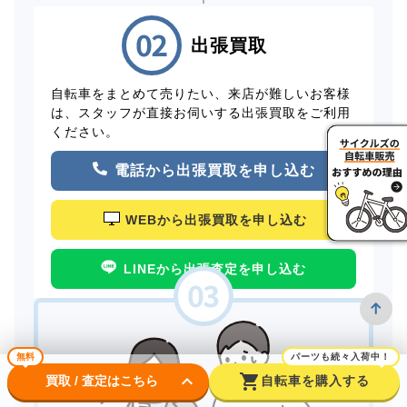
出張買取
自転車をまとめて売りたい、来店が難しいお客様
は、スタッフが直接お伺いする出張買取をご利用
ください。
電話から出張買取を申し込む
WEBから出張買取を申し込む
LINEから出張査定を申し込む
無料
パーツも続々入荷中！
keyboard_arrow_down
shopping_cart
買取 / 査定はこちら
自転車を購入する