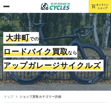
shopping_cart
オンライン
ショップ
大井町
での
ロードバイク買取
なら
アップガレージサイクルズ
トップ
ショップ買取カテゴリー詳細