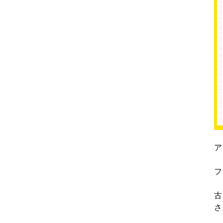
ア
フ
古
さ