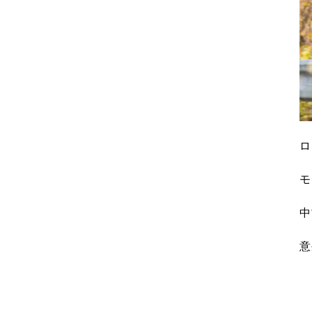
ロ
モ
中
意