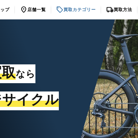
location_on
sell
local_shipping
トップ
店舗一覧
買取カテゴリー
買取方法
買取
なら
ジサイクル