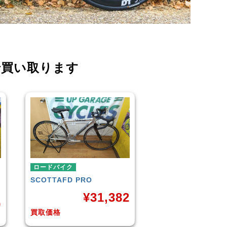
で買い取ります
ロードバイク
LOOK
586 SL
2
¥
96,249
買取価格