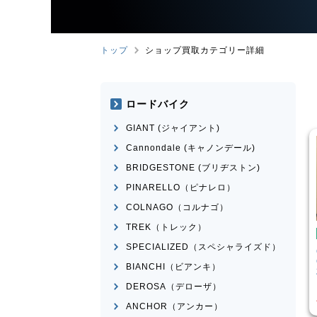
トップ
ショップ買取カテゴリー詳細
ロードバイク
GIANT (ジャイアント)
Cannondale (キャノンデール)
BRIDGESTONE (ブリヂストン)
PINARELLO（ピナレロ）
COLNAGO（コルナゴ）
TREK（トレック）
バイク
ロードバイク
SPECIALIZED（スペシャライズド）
A
RIDE 200 2017年
Cannondale
Topstone
Carbon Force eTap AXS
BIANCHI（ビアンキ）
2020年モデル
¥
30,283
DEROSA（デローザ）
¥
194,000
格
買取価格
ANCHOR（アンカー）