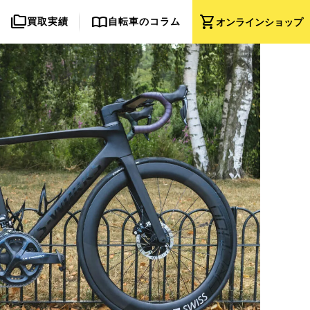
folder_copy
import_contacts
shopping_cart
買取実績
自転車のコラム
オンライン
ショップ