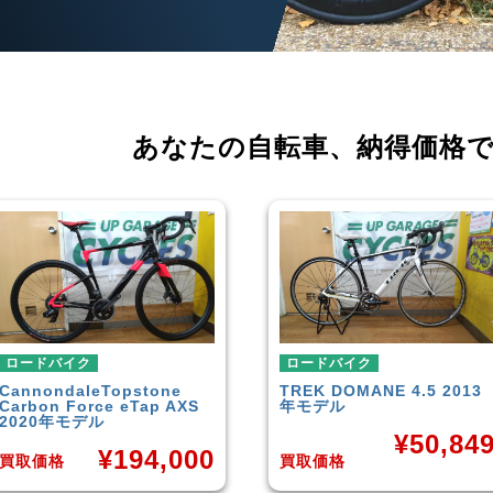
あなたの自転車、
納得価格
ロードバイク
ロードバイク
TREK
DOMANE 4.5 2013
SCOTT
AFD PRO
年モデル
¥
31,38
¥
50,849
買取価格
買取価格