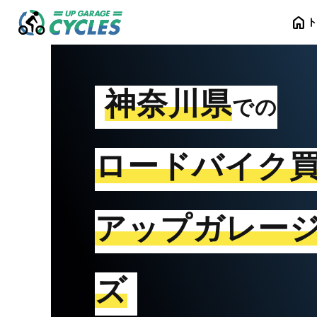
home
神奈川県
での
ロードバイク
アップガレー
ズ