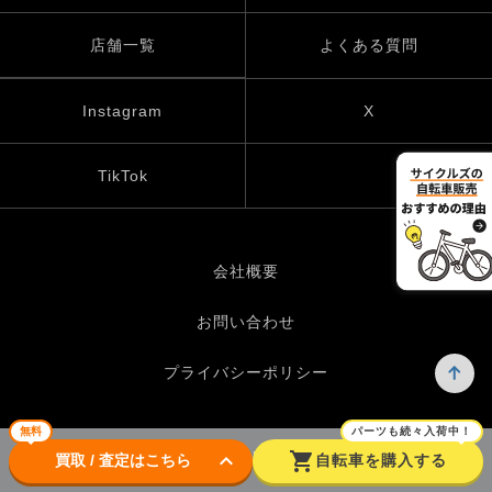
店舗一覧
よくある質問
Instagram
X
TikTok
会社概要
お問い合わせ
プライバシーポリシー
無料
パーツも続々入荷中！
keyboard_arrow_down
shopping_cart
© UP GARAGE GROUP Co., Ltd.
買取 / 査定はこちら
自転車を購入する