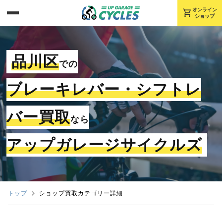
shopping_cart
オンライン
ショップ
品川区
での
ブレーキレバー・シフトレ
バー買取
なら
アップガレージサイクルズ
トップ
ショップ買取カテゴリー詳細