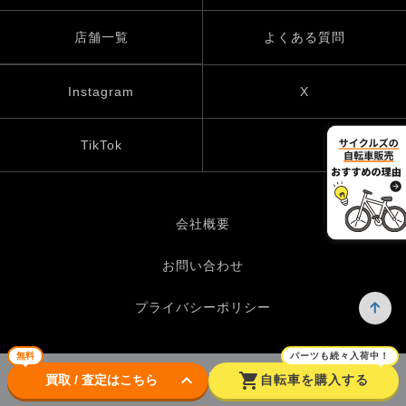
店舗一覧
よくある質問
Instagram
X
TikTok
会社概要
お問い合わせ
プライバシーポリシー
無料
パーツも続々入荷中！
keyboard_arrow_down
shopping_cart
© UP GARAGE GROUP Co., Ltd.
買取 / 査定はこちら
自転車を購入する