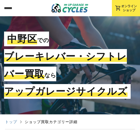
shopping_cart
オンライン
ショップ
中野区
での
ブレーキレバー・シフトレ
バー買取
なら
アップガレージサイクルズ
トップ
ショップ買取カテゴリー詳細