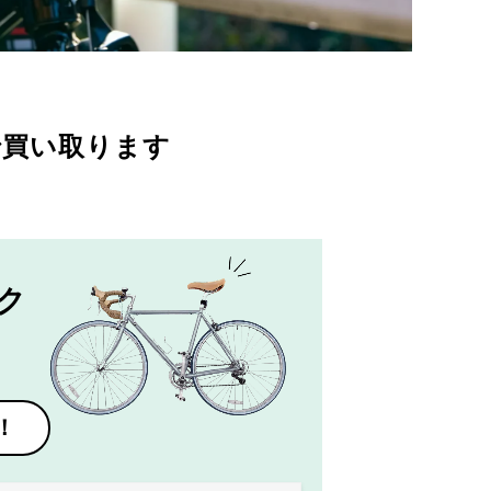
で買い取ります
ク
！