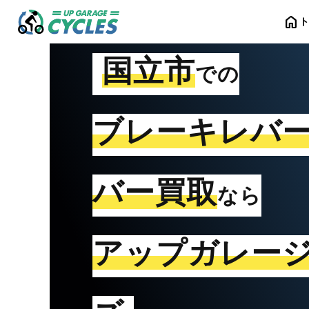
home
国立市
での
ブレーキレバ
バー買取
なら
アップガレー