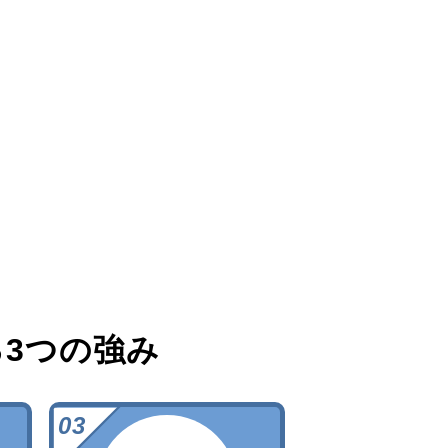
る
3つの強み