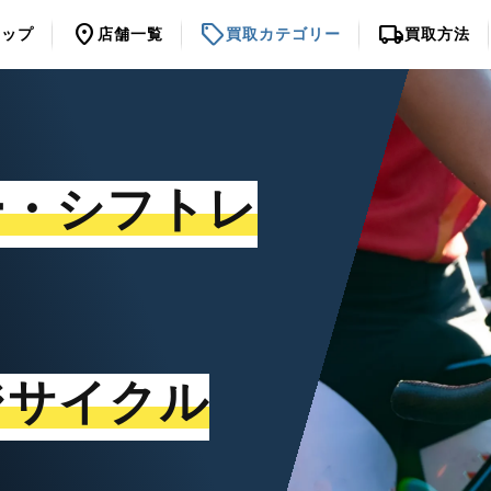
location_on
sell
local_shipping
トップ
店舗一覧
買取カテゴリー
買取方法
ー・シフトレ
ジサイクル