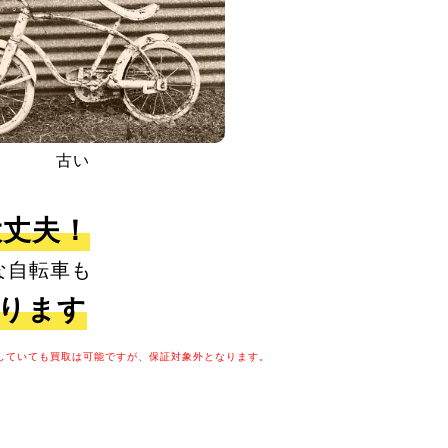
古い
大丈夫！
な自転車も
取ります
していても買取は可能ですが、保証対象外となります。