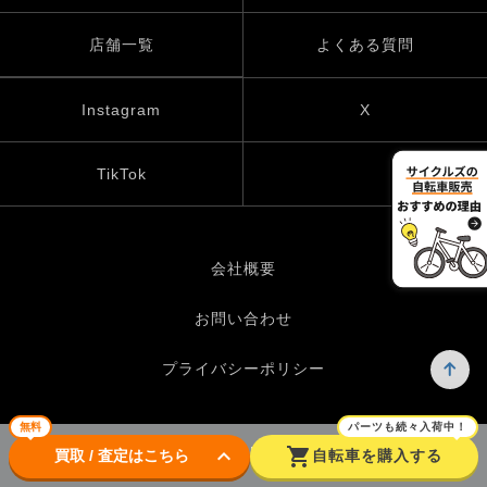
店舗一覧
よくある質問
Instagram
X
TikTok
会社概要
お問い合わせ
プライバシーポリシー
無料
パーツも続々入荷中！
keyboard_arrow_down
shopping_cart
© UP GARAGE GROUP Co., Ltd.
買取 / 査定はこちら
自転車を購入する