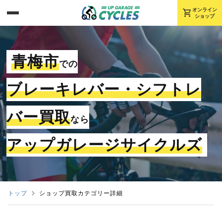
shopping_cart
オンライン
ショップ
青梅市
での
ブレーキレバー・シフトレ
バー買取
なら
アップガレージサイクルズ
トップ
ショップ買取カテゴリー詳細