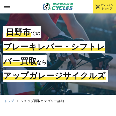
shopping_cart
オンライン
ショップ
日野市
での
ブレーキレバー・シフトレ
バー買取
なら
アップガレージサイクルズ
トップ
ショップ買取カテゴリー詳細