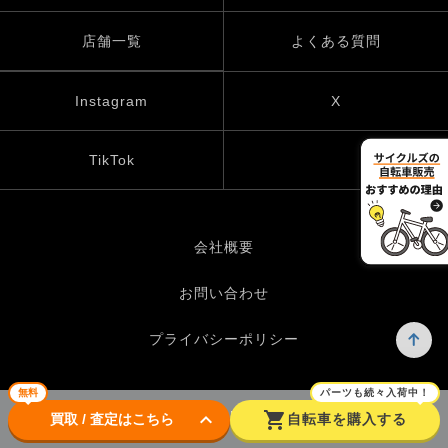
店舗一覧
よくある質問
Instagram
X
TikTok
会社概要
お問い合わせ
プライバシーポリシー
無料
パーツも続々入荷中！
keyboard_arrow_down
shopping_cart
© UP GARAGE GROUP Co., Ltd.
買取 / 査定はこちら
自転車を購入する