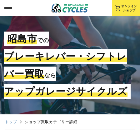
shopping_cart
オンライン
ショップ
昭島市
での
ブレーキレバー・シフトレ
バー買取
なら
アップガレージサイクルズ
トップ
ショップ買取カテゴリー詳細