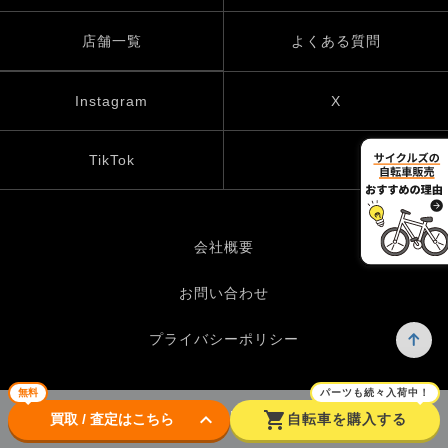
店舗一覧
よくある質問
Instagram
X
TikTok
会社概要
お問い合わせ
プライバシーポリシー
無料
パーツも続々入荷中！
keyboard_arrow_down
shopping_cart
© UP GARAGE GROUP Co., Ltd.
買取 / 査定はこちら
自転車を購入する