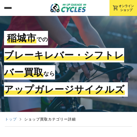
shopping_cart
オンライン
ショップ
稲城市
での
ブレーキレバー・シフトレ
バー買取
なら
アップガレージサイクルズ
トップ
ショップ買取カテゴリー詳細