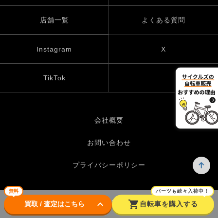
店舗一覧
よくある質問
Instagram
X
TikTok
会社概要
お問い合わせ
プライバシーポリシー
無料
パーツも続々入荷中！
keyboard_arrow_down
shopping_cart
© UP GARAGE GROUP Co., Ltd.
買取 / 査定はこちら
自転車を購入する