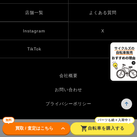
店舗一覧
よくある質問
Instagram
X
TikTok
会社概要
お問い合わせ
プライバシーポリシー
無料
パーツも続々入荷中！
keyboard_arrow_down
shopping_cart
© UP GARAGE GROUP Co., Ltd.
買取 / 査定はこちら
自転車を購入する