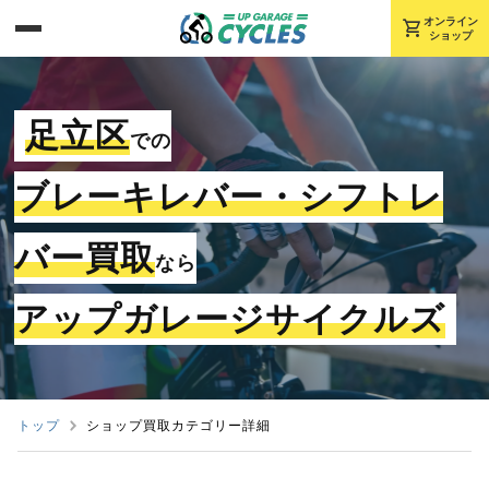
shopping_cart
オンライン
ショップ
足立区
での
ブレーキレバー・シフトレ
バー買取
なら
アップガレージサイクルズ
トップ
ショップ買取カテゴリー詳細