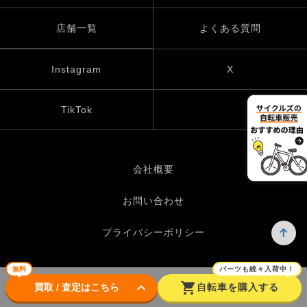
店舗一覧
よくある質問
Instagram
X
TikTok
会社概要
お問い合わせ
プライバシーポリシー
無料
パーツも続々入荷中！
keyboard_arrow_down
shopping_cart
© UP GARAGE GROUP Co., Ltd.
買取 / 査定はこちら
自転車を購入する