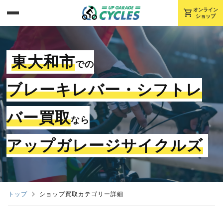
shopping_cart
オンライン
ショップ
東大和市
での
ブレーキレバー・シフトレ
バー買取
なら
アップガレージサイクルズ
トップ
ショップ買取カテゴリー詳細