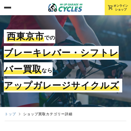
shopping_cart
オンライン
ショップ
西東京市
での
ブレーキレバー・シフトレ
バー買取
なら
アップガレージサイクルズ
トップ
ショップ買取カテゴリー詳細