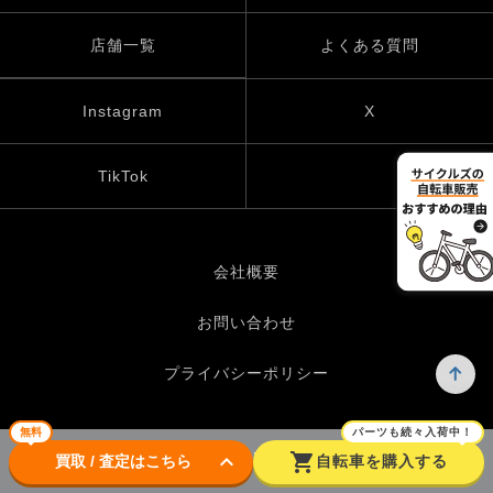
店舗一覧
よくある質問
Instagram
X
TikTok
会社概要
お問い合わせ
プライバシーポリシー
無料
パーツも続々入荷中！
keyboard_arrow_down
shopping_cart
© UP GARAGE GROUP Co., Ltd.
買取 / 査定はこちら
自転車を購入する