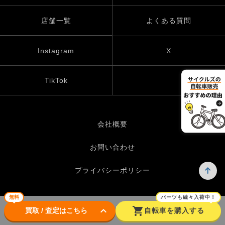
店舗一覧
よくある質問
Instagram
X
TikTok
会社概要
お問い合わせ
プライバシーポリシー
無料
パーツも続々入荷中！
keyboard_arrow_down
shopping_cart
© UP GARAGE GROUP Co., Ltd.
買取 / 査定はこちら
自転車を購入する