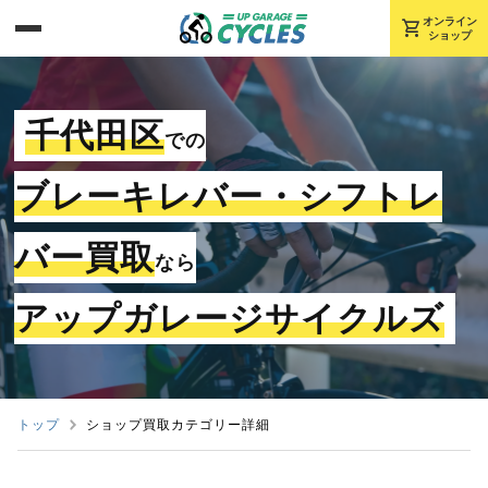
shopping_cart
オンライン
ショップ
千代田区
での
ブレーキレバー・シフトレ
バー買取
なら
アップガレージサイクルズ
トップ
ショップ買取カテゴリー詳細