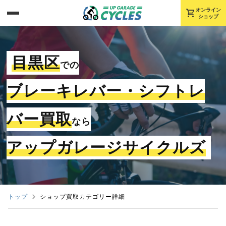
shopping_cart
オンライン
ショップ
目黒区
での
ブレーキレバー・シフトレ
バー買取
なら
アップガレージサイクルズ
トップ
ショップ買取カテゴリー詳細