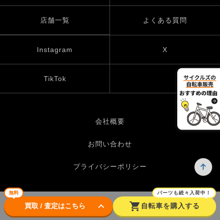
店舗一覧
よくある質問
Instagram
X
TikTok
会社概要
お問い合わせ
プライバシーポリシー
無料
パーツも続々入荷中！
keyboard_arrow_down
shopping_cart
© UP GARAGE GROUP Co., Ltd.
買取 / 査定はこちら
自転車を購入する